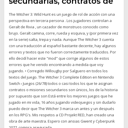
secundarias, contratos de
The Witcher 3: Wild Hunt es un juego de rol de acción con una
perspectiva en tercera persona . Los jugadores controlan a
Geralt de Rivia , un cazador de monstruos conocido como
brujo. Geralt camina, corre, rueda y esquiva, y (por primera vez
en la serie) salta, trepa y nada. Aunque The Witcher 3 cuenta
con una traducción al español bastante decente, hay algunos
errores y textos que no fueron correctamente traducidos. Por
ello decidí hacer este "mod" que corrige algunos de estos
errores que he venido encontrando a medida que voy
jugando. • Corregido Willougby por Salguero en todos los
textos del juego. The Witcher 3 Complete Edition en Nintendo
Switch › Juegos (26/78) todos o casi todos los que te asignan
contratos o misiones secundarios son únicos, los de la historia
por supuesto que son Está entre los mejores juegos que he
jugado en mi vida, 16 años jugando videojuegos y sin dudarlo
puedo decir que The Witcher 3 marca un antes y un después
en los RPG's. Mis respetos a CD Projekt RED, han creado una
obra de arte maestra. Espero con ansias Gwent y Cyberpunk
2077, compra asegurada.